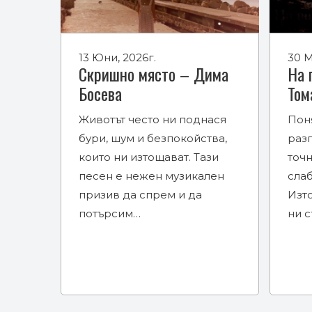
13 Юни, 2026г.
30 М
Скришно място – Дима
На 
Босева
Том
Животът често ни поднася
Пон
бури, шум и безпокойства,
разп
които ни изтощават. Тази
точн
песен е нежен музикален
сла
призив да спрем и да
Изт
потърсим…
ни 