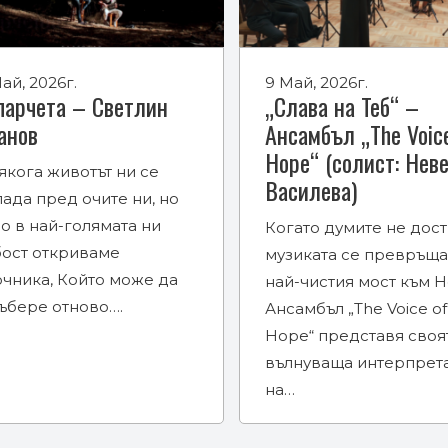
ай, 2026г.
9 Май, 2026г.
парчета – Светлин
„Слава на Теб“ –
анов
Ансамбъл „The Voic
Hope“ (солист: Нев
якога животът ни се
Василева)
ада пред очите ни, но
о в най-голямата ни
Когато думите не дост
бост откриваме
музиката се превръща
очника, Който може да
най-чистия мост към Н
събере отново….
Ансамбъл „The Voice of
Hope“ представя своя
вълнуваща интерпрет
на…