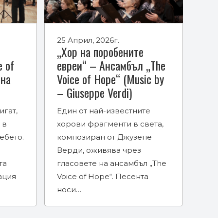
25 Април, 2026г.
„Хор на поробените
e of
евреи“ – Ансамбъл „The
ена
Voice of Hope“ (Music by
– Giuseppe Verdi)
игат,
Един от най-известните
 в
хорови фрагменти в света,
ебето.
композиран от Джузепе
Верди, оживява чрез
та
гласовете на ансамбъл „The
ация
Voice of Hope“. Песента
носи…