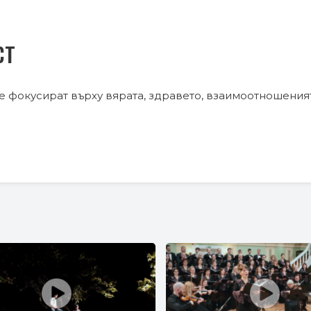
ст
е фокусират върху вярата, здравето, взаимоотношения