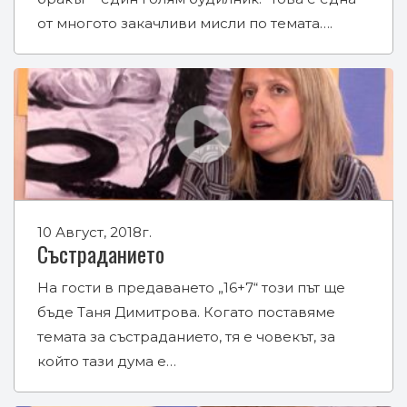
от многото закачливи мисли по темата….
10 Август, 2018г.
Състраданието
На гости в предаването „16+7“ този път ще
бъде Таня Димитрова. Когато поставяме
темата за състраданието, тя е човекът, за
който тази дума е…