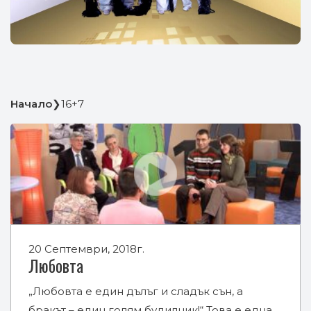
Начало
❯
16+7
20 Септември, 2018г.
Любовта
„Любовта е един дълъг и сладък сън, а
бракът – един голям будилник!“ Това е една