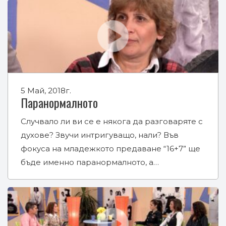
5 Май, 2018г.
Паранормалното
Случвало ли ви се е някога да разговаряте с
духове? Звучи интригуващо, нали? Във
фокуса на младежкото предаване “16+7” ще
бъде именно паранормалното, а…