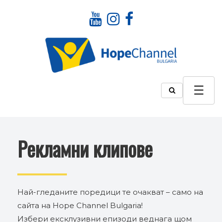
Рекламни клипове
Най-гледаните поредици те очакват – само на
сайта на Hope Channel Bulgaria!
Избери ексклузивни епизоди веднага щом