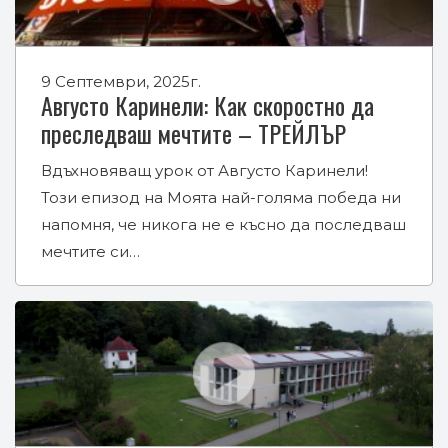
9 Септември, 2025г.
Августо Каринели: Как скоростно да
преследваш мечтите – ТРЕЙЛЪР
Вдъхновяващ урок от Августо Каринели!
Този епизод на Моята най-голяма победа ни
напомня, че никога не е късно да последваш
мечтите си…