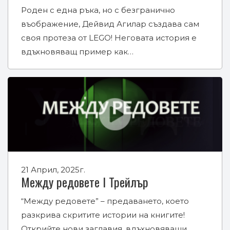
Роден с една ръка, но с безгранично
въображение, Дейвид Агилар създава сам
своя протеза от LEGO! Неговата история е
вдъхновяващ пример как…
21 Април, 2025г.
Между редовете I Трейлър
“Между редовете” – предаването, което
разкрива скритите истории на книгите!
Открийте нови заглавия, вдъхновяващи