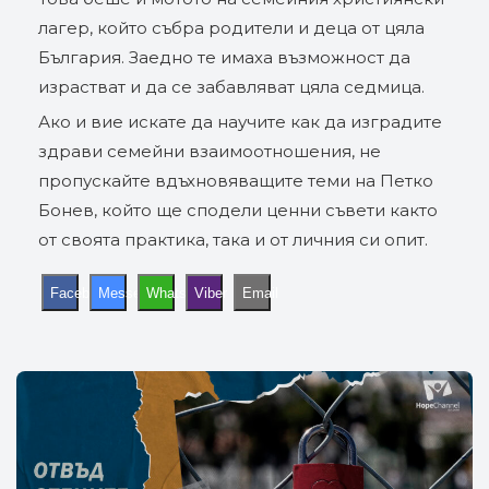
лагер, който събра родители и деца от цяла
България. Заедно те имаха възможност да
израстват и да се забавляват цяла седмица.
Ако и вие искате да научите как да изградите
здрави семейни взаимоотношения, не
пропускайте вдъхновяващите теми на Петко
Бонев, който ще сподели ценни съвети както
от своята практика, така и от личния си опит.
Facebook
Messenger
WhatsApp
Viber
Email