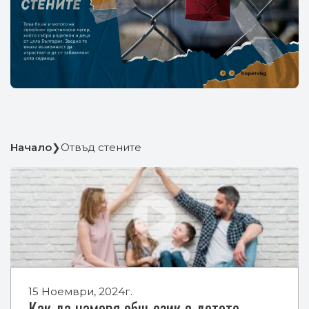
Начало
❯
Отвъд стените
15 Ноември, 2024г.
Как да намеря общ език с детето –