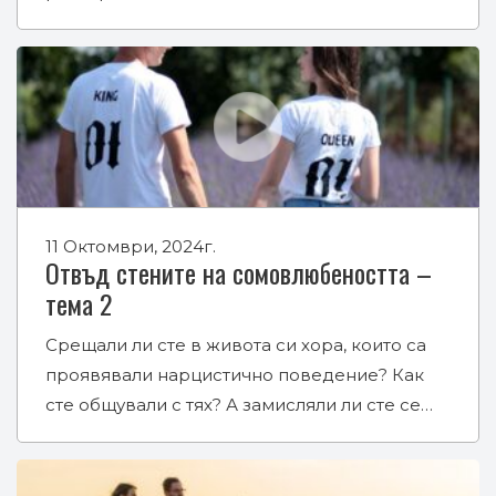
11 Октомври, 2024г.
Отвъд стените на сомовлюбеността –
тема 2
Срещали ли сте в живота си хора, които са
проявявали нарцистично поведение? Как
сте общували с тях? А замисляли ли сте се…