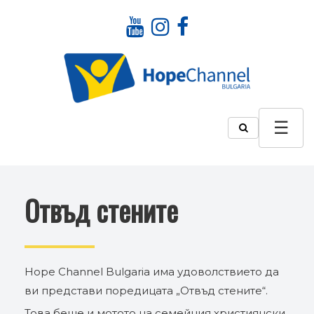
Отвъд стените
Hope Channel Bulgaria има удоволствието да
ви представи поредицата „Отвъд стените“.
Това беше и мотото на семейния християнски