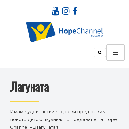
Лагуната
Имаме удоволствието да ви представим
новото детско музикално предаване на Hope
Channel – „Лагуната“!