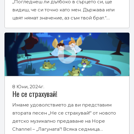
„Погледнеш ли дълбоко в сърцето си, ще
видиш, че си точно като мен. Държава или
цвят нямат значение, аз съм твой брат.“…
8 Юни, 2024г.
Не се страхувай!
Имаме удоволствието да ви представим
втората песен „Не се страхувай!“ от новото
детско музикално предаване на Hope
Channel – „Лагуната“! Всяка седмица…