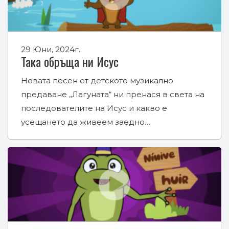
29 Юни, 2024г.
Така обръща ни Исус
Новата песен от детското музикално
предаване „Лагуната“ ни пренася в света на
последователите на Исус и какво е
усещането да живеем заедно…