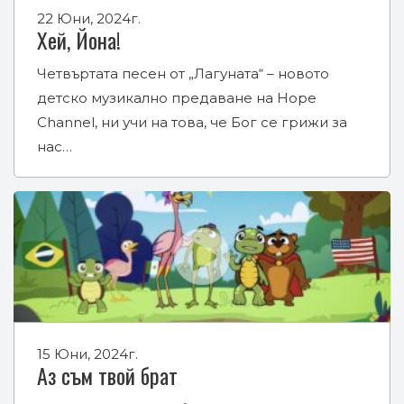
22 Юни, 2024г.
Хей, Йона!
Четвъртата песен от „Лагуната“ – новото
детско музикално предаване на Hope
Channel, ни учи на това, че Бог се грижи за
нас…
15 Юни, 2024г.
Аз съм твой брат