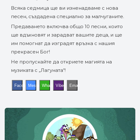
Всяка седмица ще ви изненадваме с нова
песен, създадена специално за малчуганите.
Предаването включва общо 10 песни, които
ще вдъхновят и зарадват вашите деца, и ще
им помогнат да изградят връзка с нашия
прекрасен Бог!
Не пропускайте да откриете магията на
музиката с „Лагуната“!
Facebook
Messenger
WhatsApp
Viber
Email