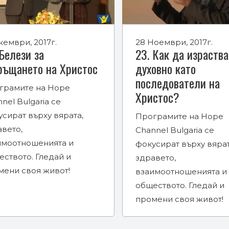
кември, 2017г.
28 Ноември, 2017г.
 Белези за
23. Как да израств
ръщането на Христос
духовно като
последователи на
грамите на Hope
Христос?
nel Bulgaria се
сират върху вярата,
Програмите на Hope
авето,
Channel Bulgaria се
имоотношенията и
фокусират върху вярат
ството. Гледай и
здравето,
мени своя живот!
взаимоотношенията и
обществото. Гледай и
промени своя живот!