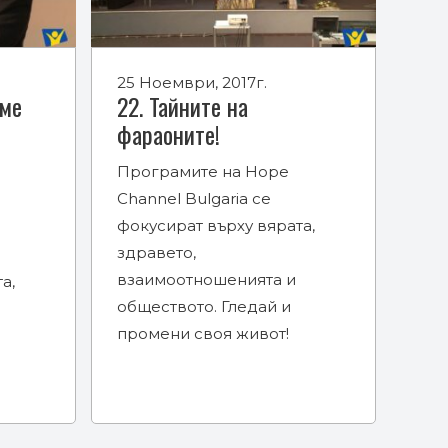
25 Ноември, 2017г.
аме
22. Тайните на
фараоните!
Програмите на Hope
Channel Bulgaria се
фокусират върху вярата,
здравето,
взаимоотношенията и
а,
обществото. Гледай и
промени своя живот!