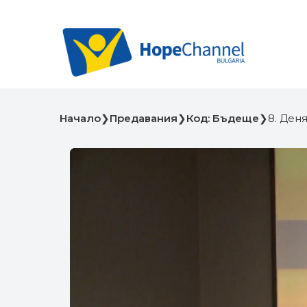
Начало
❯
Предавания
❯
Код: Бъдеще
❯
8. Ден