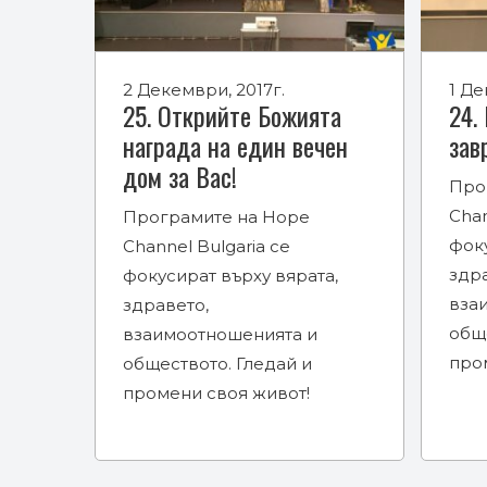
2 Декември, 2017г.
1 Де
25. Открийте Божията
24.
награда на един вечен
зав
дом за Вас!
Про
Chan
Програмите на Hope
фоку
Channel Bulgaria се
здр
фокусират върху вярата,
вза
здравето,
обще
взаимоотношенията и
про
обществото. Гледай и
промени своя живот!