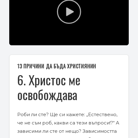
Play
Video
13 ПРИЧИНИ ДА БЪДА ХРИСТИЯНИН
6. Христос ме
освобождава
Роби ли сте? Ще си кажете: „Естествено,
че не съм роб, какви са тези въпроси!?“ А
зависими ли сте от нещо? Зависимостта