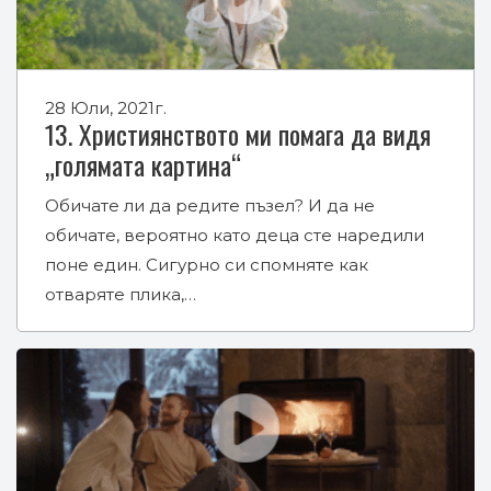
28 Юли, 2021г.
13. Християнството ми помага да видя
„голямата картина“
Обичате ли да редите пъзел? И да не
обичате, вероятно като деца сте наредили
поне един. Сигурно си спомняте как
отваряте плика,…