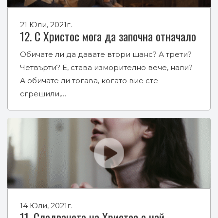
21 Юли, 2021г.
12. С Христос мога да започна отначало
Обичате ли да давате втори шанс? А трети?
Четвърти? Е, става изморително вече, нали?
А обичате ли тогава, когато вие сте
сгрешили,…
14 Юли, 2021г.
11. Следването на Христос е най-