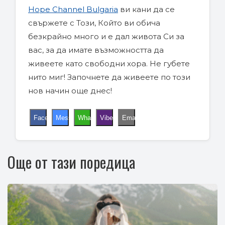
Hope Channel Bulgaria
ви кани да се
свържете с Този, Който ви обича
безкрайно много и е дал живота Си за
вас, за да имате възможността да
живеете като свободни хора. Не губете
нито миг! Започнете да живеете по този
нов начин още днес!
Facebook
Messenger
WhatsApp
Viber
Email
Още от тази поредица