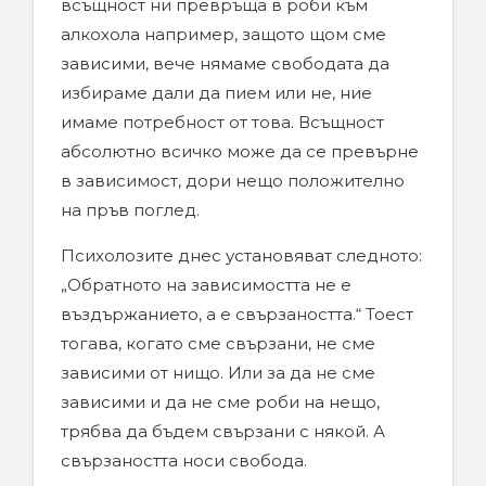
всъщност ни превръща в роби към
алкохола например, защото щом сме
зависими, вече нямаме свободата да
избираме дали да пием или не, ние
имаме потребност от това. Всъщност
абсолютно всичко може да се превърне
в зависимост, дори нещо положително
на пръв поглед.
Психолозите днес установяват следното:
„Обратното на зависимостта не е
въздържанието, а е свързаността.“ Тоест
тогава, когато сме свързани, не сме
зависими от нищо. Или за да не сме
зависими и да не сме роби на нещо,
трябва да бъдем свързани с някой. А
свързаността носи свобода.