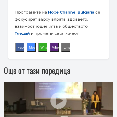
Програмите на
Hope Channel Bulgaria
се
фокусират върху вярата, здравето,
взаимоотношенията и обществото.
Гледай
и промени своя живот!
Facebook
Messenger
WhatsApp
Viber
Email
Още от тази поредица