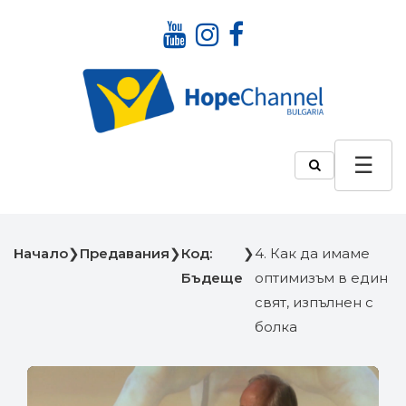
Начало
❯
Предавания
❯
Код:
❯
4. Как да имаме
Бъдеще
оптимизъм в един
свят, изпълнен с
болка