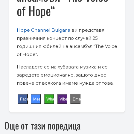
of Hope“
Hope Channel Bulgariа
ви представя
празничния концерт по случай 25
годишния юбилей на ансамбъл “The Voice
of Hope“.
Насладете се на хубавата музика и се
заредете емоционално, защото днес
повече от всякога имаме нужда от това.
Facebook
Messenger
WhatsApp
Viber
Email
Още от тази поредица