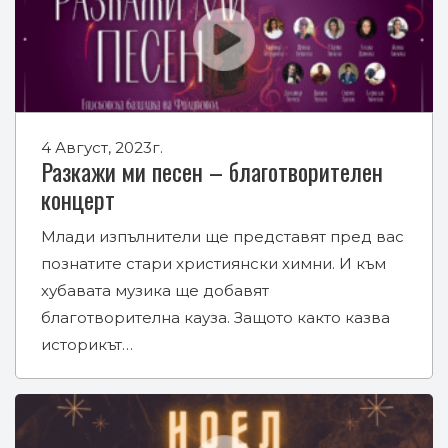
4 Август, 2023г.
Разкажи ми песен – благотворителен
концерт
Млади изпълнители ще представят пред вас
познатите стари християнски химни. И към
хубавата музика ще добавят
благотворителна кауза. Защото както казва
историкът…