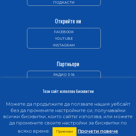
ПОДКАСТИ
Открийте ни
FACEBOOK
YOUTUBE
INSTAGRAM
Партньори
РАДИО 3-16
ИЗДАТЕЛСТВО „НОВ ЖИВОТ“
Този сайт използва бисквитки
Можете да продължите да ползвате нашия уебсайт
без да променяте настройките си, получавайки
всички бисквитки, които сайтът използва, или можете
© 1997-2026 Hope Channel Bulgaria -
Телевизията,
да промените своите настройки за бисквитки по
.
която ще промени живота ви
всяко време.
Прочети повече
Приемам