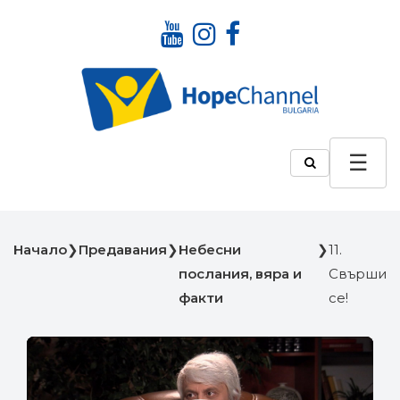
Начало
❯
Предавания
❯
Небесни
❯
11.
послания, вяра и
Свърши
факти
се!