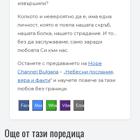
извършили?
Колкото и невероятно да е, има една
личност, която е поела нашата скръб,
нашата болка, нашето страдание. И то…
без да заслужаваме, само заради
любовта Си към нас.
Останете с предаването на
Hope
Channel Bulgaria
– „
Небесни послания,
вяра и факти
“ и научете повече за тази
любов без граници.
Facebook
Messenger
WhatsApp
Viber
Email
Още от тази поредица