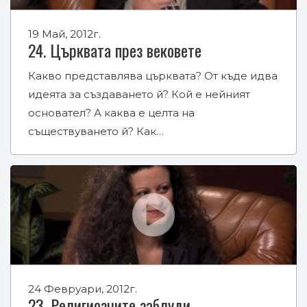
19 Май, 2012г.
24. Църквата през вековете
Какво представлява църквата? От къде идва
идеята за създаването й? Кой е нейният
основател? А каква е целта на
съществуването й? Как…
24 Февруари, 2012г.
23. Религиозните заблуди