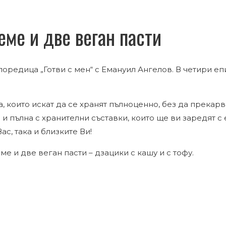
еме и две веган пасти
оредица „Готви с мен“ с Емануил Ангелов. В четири еп
 които искат да се хранят пълноценно, без да прекарва
 и пълна с хранителни съставки, които ще ви заредят с 
ас, така и близките Ви!
е и две веган пасти – дзацики с кашу и с тофу.