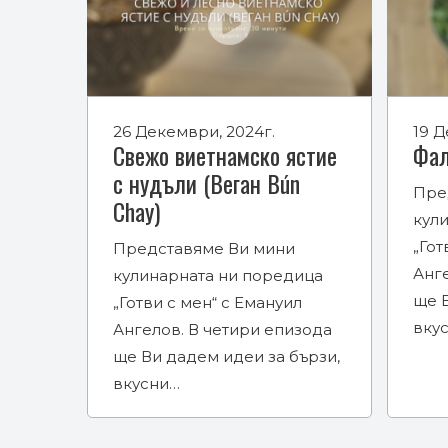
26 Декември, 2024г.
19 Д
Свежо виетнамско ястие
Фал
с нудъли (Веган Bún
Пре
Chay)
кул
„Гот
Представяме Ви мини
Анг
кулинарната ни поредица
ще В
„Готви с мен“ с Емануил
вку
Ангелов. В четири епизода
ще Ви дадем идеи за бързи,
вкусни…