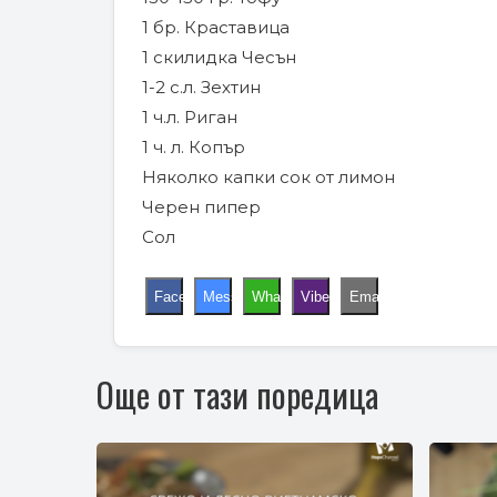
1 бр. Краставица
1 скилидка Чесън
1-2 с.л. Зехтин
1 ч.л. Риган
1 ч. л. Копър
Няколко капки сок от лимон
Черен пипер
Сол
Facebook
Messenger
WhatsApp
Viber
Email
Още от тази поредица