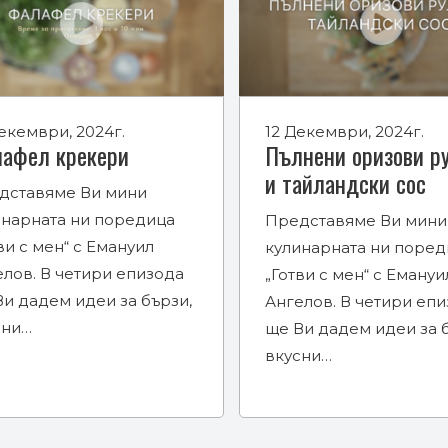
екември, 2024г.
12 Декември, 2024г.
афел крекери
Пълнени оризови р
и тайландски сос
дставяме Ви мини
инарната ни поредица
Представяме Ви мини
ви с мен“ с Емануил
кулинарната ни поред
елов. В четири епизода
„Готви с мен“ с Емануи
и дадем идеи за бързи,
Ангелов. В четири еп
сни…
ще Ви дадем идеи за 
вкусни…