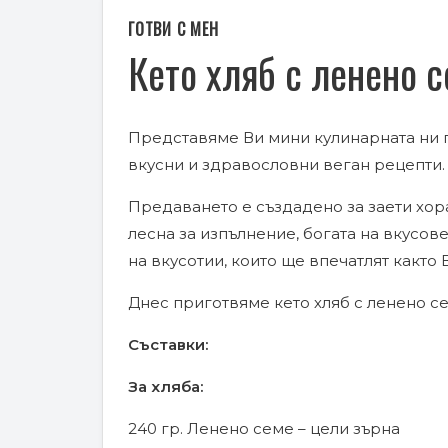
ГОТВИ С МЕН
Кето хляб с ленено с
Представяме Ви мини кулинарната ни п
вкусни и здравословни веган рецепти.
Предаването е създадено за заети хора,
лесна за изпълнение, богата на вкусове
на вкусотии, които ще впечатлят както В
Днес приготвяме кето хляб с ленено сем
Съставки:
За хляба:
240 гр. Ленено семе – цели зърна