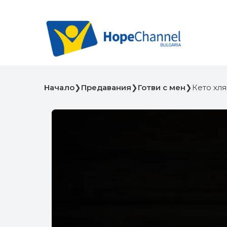
Начало
❯
Предавания
❯
Готви с мен
❯
Кето хля