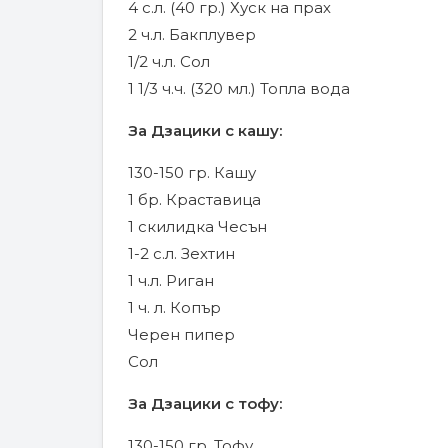
4 с.л. (40 гр.) Хуск на прах
2 ч.л. Бакплувер
1/2 ч.л. Сол
1 1/3 ч.ч. (320 мл.) Топла вода
За Дзацики с кашу:
130-150 гр. Кашу
1 бр. Краставица
1 скилидка Чесън
1-2 с.л. Зехтин
1 ч.л. Риган
1 ч. л. Копър
Черен пипер
Сол
За Дзацики с тофу:
130-150 гр. Тофу