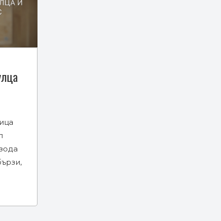
улца
ица
л
изода
бързи,