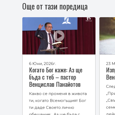
Още от тази поредица
6 Юни, 2026г.
23 М
Когато Бог каже: Аз ще
Изп
бъда с теб – пастор
Вен
Венцислав Панайотов
Сле
„При
Какво се променя в живота
„Св
ти, когато Всемогъщият Бог
сем
ти даде Своето лично
дей
обещание: „Аз ще бъда с