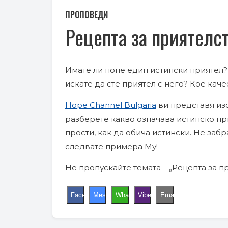
ПРОПОВЕДИ
Рецепта за приятелс
Имате ли поне един истински приятел? 
искате да сте приятел с него? Кое кач
Hope Channel Bulgaria
ви представя изс
разберете какво означава истинско при
прости, как да обича истински. Не заб
следвате примера Му!
Не пропускайте темата – „Рецепта за пр
Facebook
Messenger
WhatsApp
Viber
Email