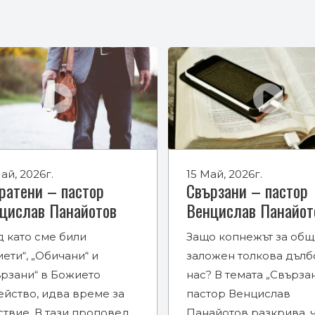
ай, 2026г.
15 Май, 2026г.
ратени – пастор
Свързани – пастор
цислав Панайотов
Венцислав Панайот
д като сме били
Защо копнежът за общ
ети“, „Обичани“ и
заложен толкова дълб
ързани“ в Божието
нас? В темата „Свързан
ейство, идва време за
пастор Венцислав
ствие. В тази проповед
Панайотов разкрива, 