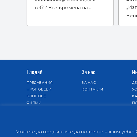
„Изп
теб“? Във времена на…
Вен
Гледай
За нас
И
ПРЕДАВАНИЯ
ЗА НАС
Д
ПРОПОВЕДИ
КОНТАКТИ
У
КЛИПОВЕ
КА
ФИЛМИ
П
НОВИНИ
Можете да продължите да ползвате нашия уебсайт
© 1997-2026 Hope Channel Bulgaria -
Телевизи