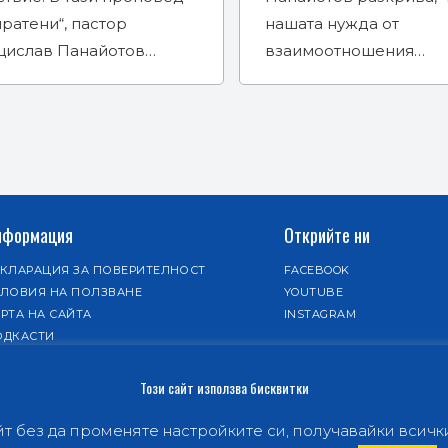
ратени“, пастор
нашата нужда от
цислав Панайотов…
взаимоотношения…
нформация
Открийте ни
ЕКЛАРАЦИЯ ЗА ПОВЕРИТЕЛНОСТ
FACEBOOK
СЛОВИЯ НА ПОЛЗВАНЕ
YOUTUBE
РТА НА САЙТА
INSTAGRAM
ОДКАСТИ
Този сайт използва бисквитки
 без да променяте настройките си, получавайки всички 
.
ята, която ще промени живота ви