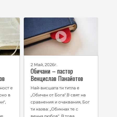
2 Май, 2026г.
Обичани – пастор
ов
Венцислав Панайотов
ност е
Най-висшата ти титла е
око в
„Обичан от Бога“.В свят на
и“,
сравнения и очаквания, Бог
ти казва: „Обикнах те с
че
вечна любов“. В това…