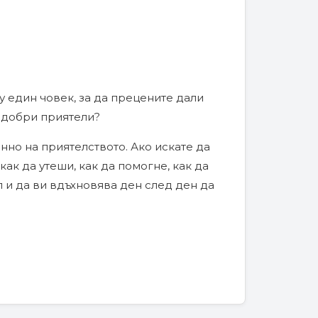
 у един човек, за да прецените дали
о-добри приятели?
но на приятелството. Ако искате да
ак да утеши, как да помогне, как да
л и да ви вдъхновява ден след ден да