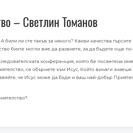
тво – Светлин Томанов
А били ли сте такъв за някого? Какви качества търсите
ество бихте могли вие да развиете, за да бъдете още п
ледователската конференция, която бе посветена имен
ятелство, се обърнете към Исус, Който винаги знаеше к
равяйте, че Исус може да бъде и ваш най-добър Прияте
иятелство“!