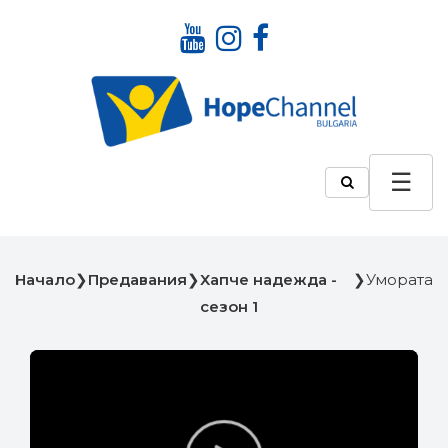
Начало
❯
Предавания
❯
Хапче надежда -
❯
Умората
сезон 1