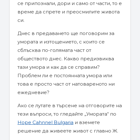
се припознали, дори и само от части, то е
време да спрете и преосмилите живота
си.
Днес в предаването ще поговорим за
умората и изтощението, с които се
сблъсква по-голямата част от
обществото днес. Какво предизвиква
тази умора и как да се справим?
Проблем ли е постоянната умора или
това е просто част от натовареното ни
ежедневие?
Ако се лутате в търсене на отговорите на
тези въпроси, то гледайте „Умората“ по
Hope Cahnnel Bulgaria
и вземете
решение да живеете живот с главно Ж.