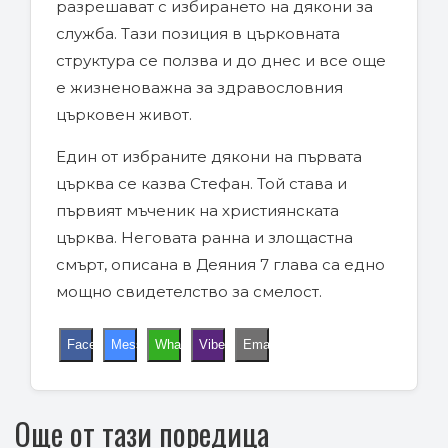
разрешават с избирането на дякони за
служба. Тази позиция в църковната
структура се ползва и до днес и все още
е жизненоважна за здравословния
църковен живот.
Един от избраните дякони на първата
църква се казва Стефан. Той става и
първият мъченик на християнската
църква. Неговата ранна и злощастна
смърт, описана в Деяния 7 глава са едно
мощно свидетелство за смелост.
Facebook
Messenger
WhatsApp
Viber
Email
Още от тази поредица