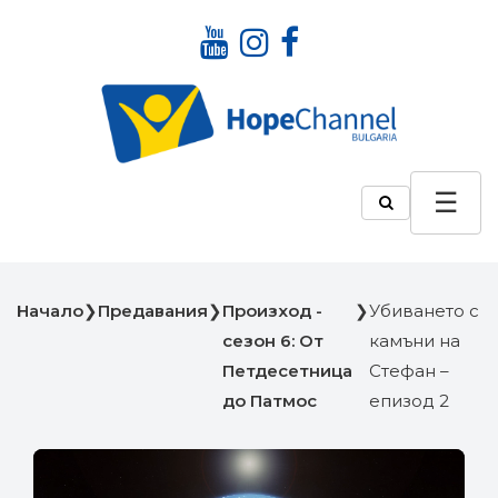
Начало
❯
Предавания
❯
Произход -
❯
Убиването с
сезон 6: От
камъни на
Петдесетница
Стефан –
до Патмос
епизод 2