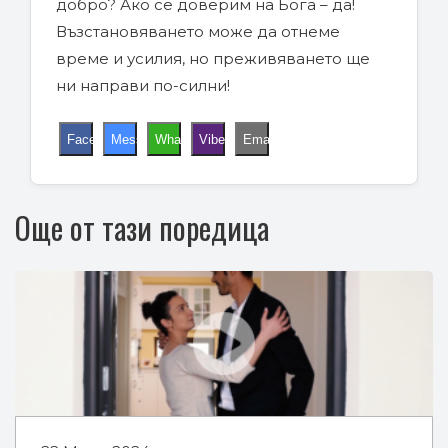
добро? Ако се доверим на Бога – да!
Възстановяването може да отнеме
време и усилия, но преживяването ще
ни направи по-силни!
Facebook
Messenger
WhatsApp
Viber
Email
Още от тази поредица