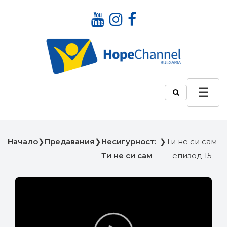
Начало
❯
Предавания
❯
Несигурност:
❯
Ти не си сам
Ти не си сам
– епизод 15