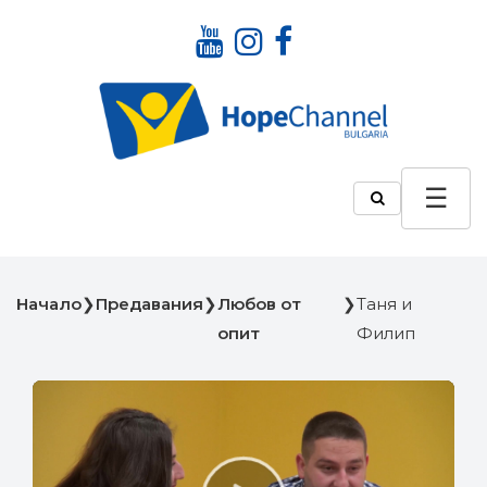
Начало
❯
Предавания
❯
Любов от
❯
Таня и
опит
Филип