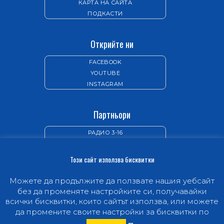
КАРТА НА САЙТА
ПОДКАСТИ
Открийте ни
FACEBOOK
YOUTUBE
INSTAGRAM
Партньори
РАДИО 3-16
ИЗДАТЕЛСТВО „НОВ ЖИВОТ“
Този сайт използва бисквитки
Можете да продължите да ползвате нашия уебсайт
без да променяте настройките си, получавайки
всички бисквитки, които сайтът използва, или можете
© 1997-2026 Hope Channel Bulgaria -
Телевизията,
да промените своите настройки за бисквитки по
.
която ще промени живота ви