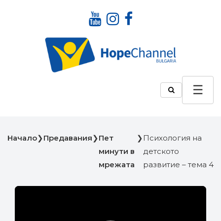
Начало
❯
Предавания
❯
Пет
❯
Психология на
минути в
детското
мрежата
развитие – тема 4