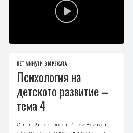
Play
Video
ПЕТ МИНУТИ В МРЕЖАТА
Психология на
детското развитие –
тема 4
Огледайте се около себе си! Всичко в
света е подложено на някакви етапи.