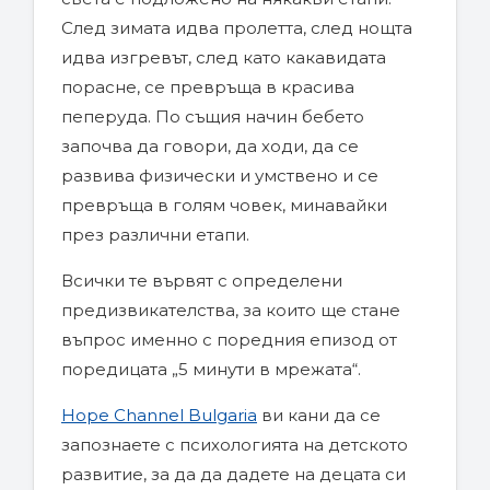
След зимата идва пролетта, след нощта
идва изгревът, след като какавидата
порасне, се превръща в красива
пеперуда. По същия начин бебето
започва да говори, да ходи, да се
развива физически и умствено и се
превръща в голям човек, минавайки
през различни етапи.
Всички те вървят с определени
предизвикателства, за които ще стане
въпрос именно с поредния епизод от
поредицата „5 минути в мрежата“.
Hope Channel Bulgaria
ви кани да се
запознаете с психологията на детското
развитие, за да да дадете на децата си