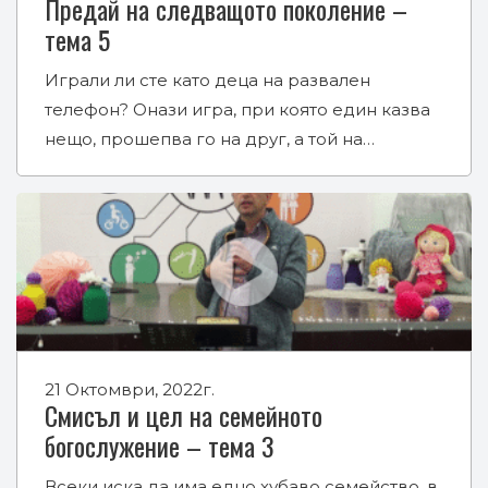
Предай на следващото поколение –
тема 5
Играли ли сте като деца на развален
телефон? Онази игра, при която един казва
нещо, прошепва го на друг, а той на…
21 Октомври, 2022г.
Смисъл и цел на семейното
богослужение – тема 3
Всеки иска да има едно хубаво семейство, в