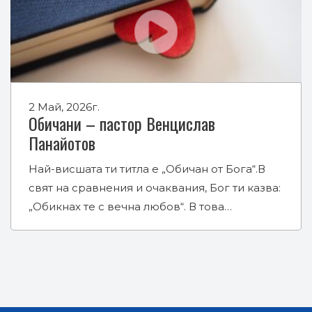
2 Май, 2026г.
Обичани – пастор Венцислав
Панайотов
Най-висшата ти титла е „Обичан от Бога“.В
свят на сравнения и очаквания, Бог ти казва:
„Обикнах те с вечна любов“. В това…