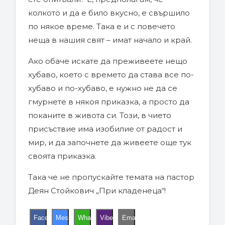
колкото и да е било вкусно, е свършило
по някое време. Така е и с повечето
неща в нашия свят – имат начало и край.
Ако обаче искате да преживеете нещо
хубаво, което с времето да става все по-
хубаво и по-хубаво, е нужно не да се
гмурнете в някоя приказка, а просто да
поканите в живота си. Този, в чието
присъствие има изобилие от радост и
мир, и да започнете да живеете още тук
своята приказка.
Така че не пропускайте темата на пастор
Деян Стойкович „При кладенеца“!
Facebook
Messenger
WhatsApp
Viber
Email