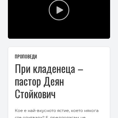
Play
Video
ПРОПОВЕДИ
При кладенеца –
пастор Деян
Стойкович
Кое е най-вкусното ястие, което някога
сте опитвали? Е, предполагам, че