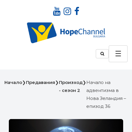
Начало
❯
Предавания
❯
Произход
❯
Начало на
- сезон 2
адвентизма в
Нова Зеландия –
епизод 36