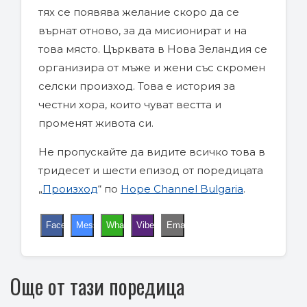
тях се появява желание скоро да се
върнат отново, за да мисионират и на
това място. Църквата в Нова Зеландия се
организира от мъже и жени със скромен
селски произход. Това е история за
честни хора, които чуват вестта и
променят живота си.
Не пропускайте да видите всичко това в
тридесет и шести епизод от поредицата
„
Произход
“ по
Hope Channel Bulgaria
.
Facebook
Messenger
WhatsApp
Viber
Email
Още от тази поредица