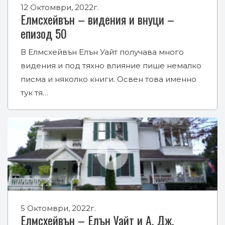
12 Октомври, 2022г.
Елмсхейвън – видения и внуци –
епизод 50
В Елмсхейвън Елън Уайт получава много
видения и под тяхно влияние пише немалко
писма и няколко книги. Освен това именно
тук тя…
5 Октомври, 2022г.
Елмсхейвън – Елън Уайт и А. Дж.