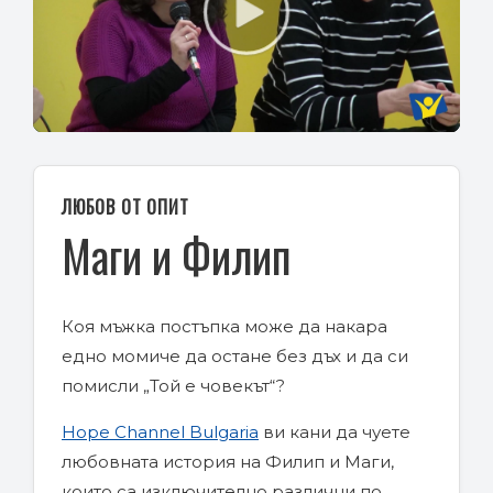
Play
Video
ЛЮБОВ ОТ ОПИТ
Маги и Филип
Коя мъжка постъпка може да накара
едно момиче да остане без дъх и да си
помисли „Той е човекът“?
Hope Channel Bulgaria
ви кани да чуете
любовната история на Филип и Маги,
които са изключително различни по