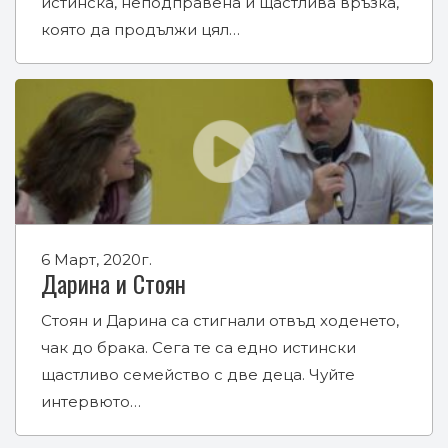
истинска, неподправена и щастлива връзка,
която да продължи цял…
6 Март, 2020г.
Дарина и Стоян
Стоян и Дарина са стигнали отвъд ходенето,
чак до брака. Сега те са едно истински
щастливо семейство с две деца. Чуйте
интервюто…