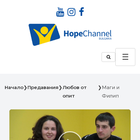
Начало
❯
Предавания
❯
Любов от
❯
Маги и
опит
Филип