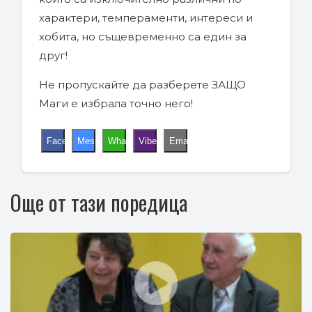
характери, темпераменти, интереси и
хобита, но същевременно са един за
друг!
Не пропускайте да разберете ЗАЩО
Маги е избрала точно него!
Facebook
Messenger
WhatsApp
Viber
Email
Още от тази поредица