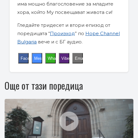
има мощно благословение за младите
хора, който Му посвещават живота си!
Гледайте тридесет и втори епизод от
поредицата “
Произход
” по
Hope Channel
Bulgaria
вече и с БГ аудио.
Facebook
Messenger
WhatsApp
Viber
Email
Още от тази поредица