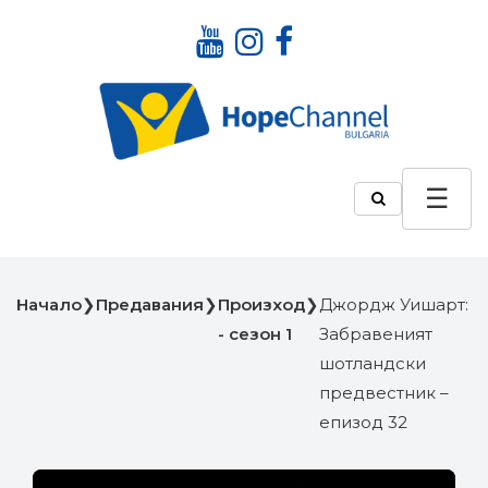
Начало
❯
Предавания
❯
Произход
❯
Джордж Уишарт:
- сезон 1
Забравеният
шотландски
предвестник –
епизод 32