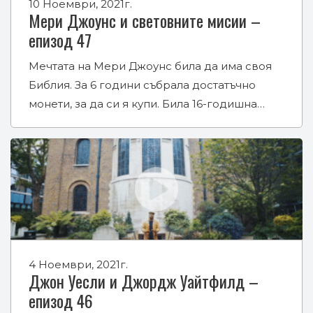
10 Ноември, 2021г.
Мери Джоунс и световните мисии –
епизод 47
Мечтата на Мери Джоунс била да има своя
Библия. За 6 години събрала достатъчно
монети, за да си я купи. Била 16-годишна…
4 Ноември, 2021г.
Джон Уесли и Джордж Уайтфилд –
епизод 46