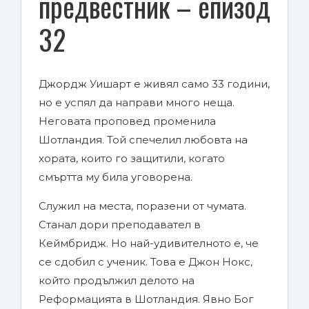
предвестник – епизод
32
Джордж Уишарт е живял само 33 години,
но е успял да направи много неща.
Неговата проповед променила
Шотландия. Той спечелил любовта на
хората, които го защитили, когато
смъртта му била уговорена.
Служил на места, поразени от чумата.
Станал дори преподавател в
Кеймбридж. Но най-удивителното е, че
се сдобил с ученик. Това е Джон Нокс,
който продължил делото на
Реформацията в Шотландия. Явно Бог