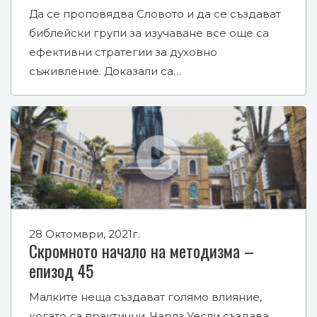
Да се проповядва Словото и да се създават
библейски групи за изучаване все още са
ефективни стратегии за духовно
съживление. Доказали са…
28 Октомври, 2021г.
Скромното начало на методизма –
епизод 45
Малките неща създават голямо влияние,
когато са практични. Чарлз Уесли създава