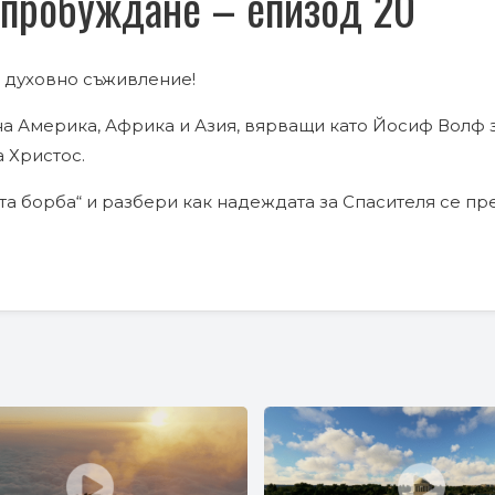
 пробуждане – епизод 20
о духовно съживление!
на Америка, Африка и Азия, вярващи като Йосиф Волф 
 Христос.
ата борба“ и разбери как надеждата за Спасителя се п