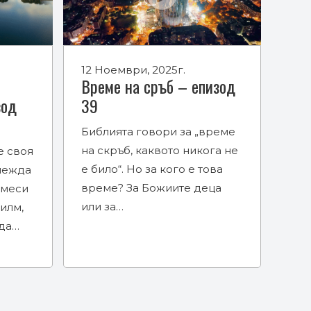
12 Ноември, 2025г.
Време на сръб – епизод
зод
39
Библията говори за „време
на скръб, каквото никога не
е своя
е било“. Но за кого е това
лежда
време? За Божиите деца
амеси
или за…
филм,
 да…