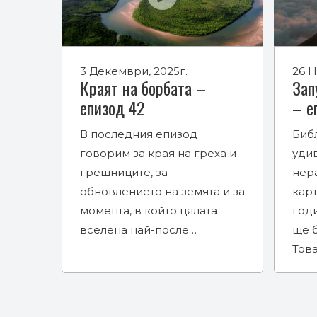
3 Декември, 2025г.
26 Н
Краят на борбата –
Зап
епизод 42
– е
В последния епизод
Биб
говорим за края на греха и
удив
грешниците, за
нер
обновлението на земята и за
карт
момента, в който цялата
годи
вселена най-после…
ще б
Тов