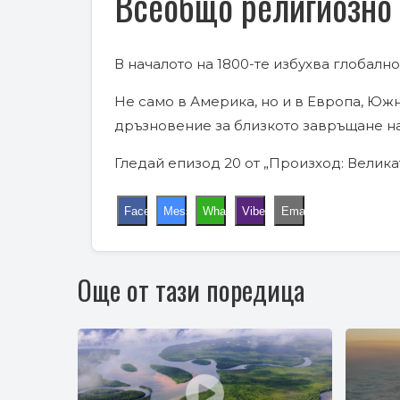
Всеобщо религиозно
В началото на 1800-те избухва глобалн
Не само в Америка, но и в Европа, Юж
дръзновение за близкото завръщане на
Гледай епизод 20 от „Произход: Велик
Facebook
Messenger
WhatsApp
Viber
Email
Още от тази поредица