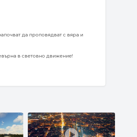
започват да проповядват с вяра и
ревърна в световно движение!