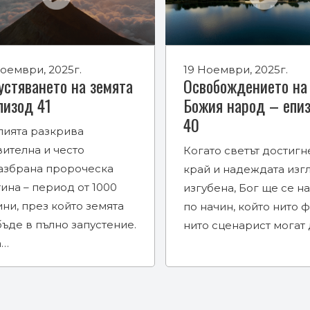
оември, 2025г.
19 Ноември, 2025г.
устяването на земята
Освобождението на
пизод 41
Божия народ – епи
40
лията разкрива
ителна и често
Когато светът достигн
азбрана пророческа
край и надеждата изг
ина – период от 1000
изгубена, Бог ще се н
ни, през който земята
по начин, който нито 
ъде в пълно запустение.
нито сценарист могат
а…