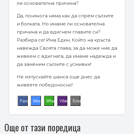
ли основателна причина?
Да, понякога няма как да спрем сълзите
и болката. Но имаме ли основателна
причина и да вдигнем главите си?
Разбира се! Има Един, Който на кръста
навежда Своята глава, за да може ние да
живеем с вдигната, да имаме надежда и
да заменим сълзите с усмивки!
Не изпускайте шанса още днес да
живеете победоносно!
Facebook
Messenger
WhatsApp
Viber
Email
Още от тази поредица