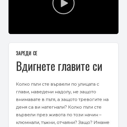
Play
Video
ЗАРЕДИ СЕ
Вдигнете главите си
Колко пъти сте вървели по улицата с
глави, наведени надолу, не защото
внимавате в пътя, а защото тревогите на
деня са ви натегнали? Колко пъти сте
вървели през живота по този начин –
клюмнали, тъжни, отчаяни? Защо? Имаме