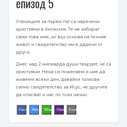
eпизод 5
Учениците за първи път са наречени
християни в Антиохия. Те не избират
сами това име, но въз основа на техния
живот и свидетелство им е дадено от
други.
Днес над 2 милиарда души твърдят, че са
християни. Нека си пожелаем и ние да
живеем всеки ден, давайки толкова
силно свидетелство за Исус, че другите
да описват и нас по този начин.
Facebook
Messenger
WhatsApp
Viber
Email