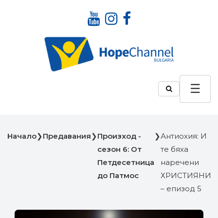
Начало
❯
Предавания
❯
Произход -
❯
Антиохия: И
сезон 6: От
те бяха
Петдесетница
наречени
до Патмос
ХРИСТИЯНИ
– eпизод 5