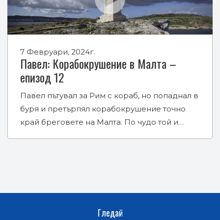
7 Февруари, 2024г.
Павел: Корабокрушение в Малта –
епизод 12
Павел пътувал за Рим с кораб, но попаднал в
буря и претърпял корабокрушение точно
край бреговете на Малта. По чудо той и…
Гледай