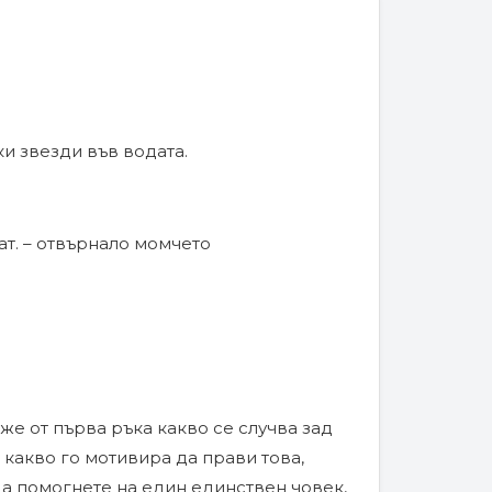
и звезди във водата.
ат. – отвърнало момчето
аже от първа ръка какво се случва зад
какво го мотивира да прави това,
 да помогнете на един единствен човек,