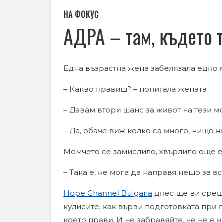
НА ФОКУС
АДРА – там, където 
Една възрастна жена забелязала едно 
– Какво правиш? – попитала жената
– Давам втори шанс за живот на тези мо
– Да, обаче виж колко са много, нищо 
Момчето се замислило, хвърлило още е
– Така е, не мога да направя нещо за в
Hope Channel Bulgaria
днес ще ви срещ
кулисите, как върви подготовката при
което прави. И не забравяйте, че не е