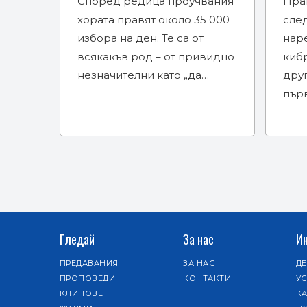
Според редица проучвания
Прав
хората правят около 35 000
сле
избора на ден. Те са от
нар
всякакъв род – от привидно
киб
незначителни като „да…
друг
първ
Гледай
За нас
И
ПРЕДАВАНИЯ
ЗА НАС
Д
ПРОПОВЕДИ
КОНТАКТИ
У
КЛИПОВЕ
КА