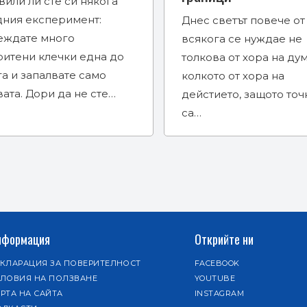
или ли сте си някога
дния експеримент:
Днес светът повече от
еждате много
всякога се нуждае не
ритени клечки една до
толкова от хора на дум
а и запалвате само
колкото от хора на
ата. Дори да не сте…
дейстието, защото точ
са…
нформация
Открийте ни
ЕКЛАРАЦИЯ ЗА ПОВЕРИТЕЛНОСТ
FACEBOOK
СЛОВИЯ НА ПОЛЗВАНЕ
YOUTUBE
РТА НА САЙТА
INSTAGRAM