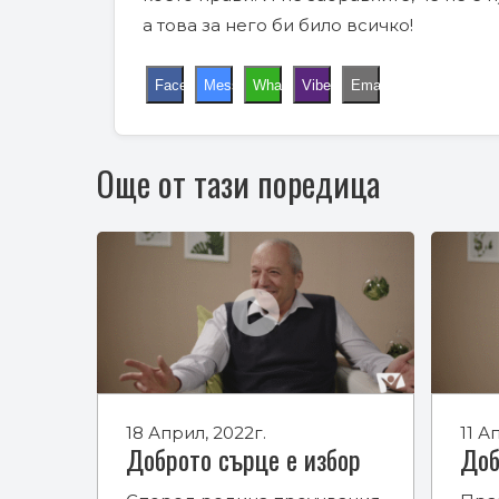
а това за него би било всичко!
Facebook
Messenger
WhatsApp
Viber
Email
Още от тази поредица
18 Април, 2022г.
11 А
Доброто сърце е избор
Доб