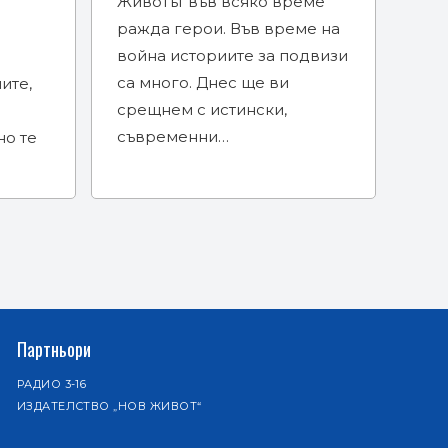
Животът във всяко време
ражда герои. Във време на
война историите за подвизи
са много. Днес ще ви
ите,
срещнем с истински,
съвременни…
но те
Партньори
РАДИО 3-16
ИЗДАТЕЛСТВО „НОВ ЖИВОТ“