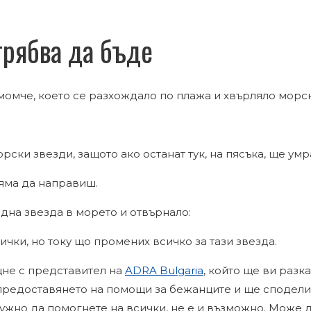
трябва да бъде
момче, което се разхождало по плажа и хвърляло морск
рски звезди, защото ако останат тук, на пясъка, ще умр
няма да направиш.
дна звезда в морето и отвърнало:
сички, но току що промених всичко за тази звезда.
не с представител на
ADRA Bulgaria
, който ще ви разк
 предоставянето на помощи за бежанците и ще сподели 
 нужно да помогнете на всички, не е и възможно. Може