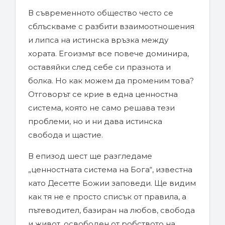
В съвременното общество често се
сблъскваме с разбити взаимоотношения
и липса на истинска връзка между
хората. Егоизмът все повече доминира,
оставяйки след себе си празнота и
болка. Но как можем да променим това?
Отговорът се крие в една ценностна
система, която не само решава тези
проблеми, но и ни дава истинска
свобода и щастие.
В епизод шест ще разгледаме
„ценностната система на Бога“, известна
като Десетте Божии заповеди. Ще видим
как тя не е просто списък от правила, а
пътеводител, базиран на любов, свобода
и живот, освободен от робството на