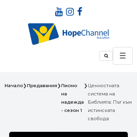
Начало
❯
Предавания
❯
Писмо
❯
Ценностната
на
система на
надежда
Библията: Път към
- сезон 1
истинската
свобода