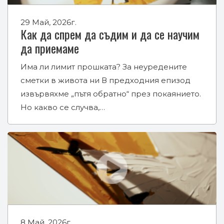
29 Май, 2026г.
Как да спрем да съдим и да се научим
да приемаме
Има ли лимит прошката? За неуредените
сметки в живота ни В предходния епизод
извървяхме „пътя обратно“ през покаянието.
Но какво се случва,…
8 Май, 2026г.