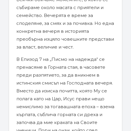
събираме около масата с приятели и
семейство. Вечерята е време за
споделяне, за смях и за почивка. Но една
конкретна вечеря в историята
преобърна изцяло човешките представи
за власт, величие и чест.
В Епизод 7 на „Писмо на надежда“ се
пренасяме в Горната стая, в часовете
преди разпятието, за да вникнем в
истинския смисъл на Господната вечеря.
Вместо да изиска почитта, която Му се
полага като на Цар, Исус прави нещо
немислимо за тогавашната епоха – взема
кърпата, съблича горната си дреха и
започва да мие краката на Своите
ученици. Дори на онзи, който след