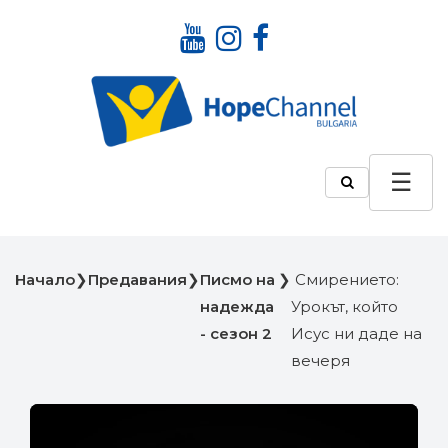
Начало
❯
Предавания
❯
Писмо на
❯
Смирението:
надежда
Урокът, който
- сезон 2
Исус ни даде на
вечеря