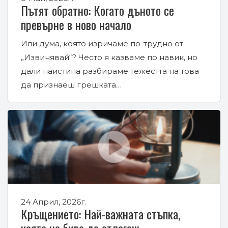
Пътят обратно: Когато дъното се
превърне в ново начало
Или дума, която изричаме по-трудно от
„Извинявай“? Често я казваме по навик, но
дали наистина разбираме тежестта на това
да признаеш грешката…
24 Април, 2026г.
Кръщението: Най-важната стъпка,
която не бива да отлагаш