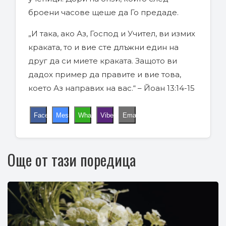
броени часове щеше да Го предаде.
„И така, ако Аз, Господ и Учител, ви измих
краката, то и вие сте длъжни един на
друг да си миете краката. Защото ви
дадох пример да правите и вие това,
което Аз направих на вас.“ – Йоан 13:14-15
Facebook
Messenger
WhatsApp
Viber
Email
Още от тази поредица