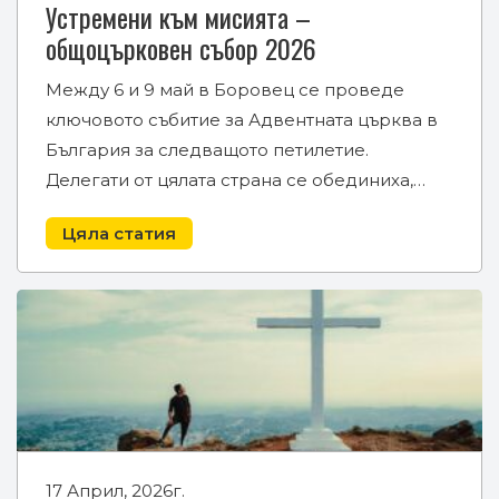
Устремени към мисията –
общоцърковен събор 2026
Между 6 и 9 май в Боровец се проведе
ключовото събитие за Адвентната църква в
България за следващото петилетие.
Делегати от цялата страна се обединиха,…
Цяла статия
17 Април, 2026г.