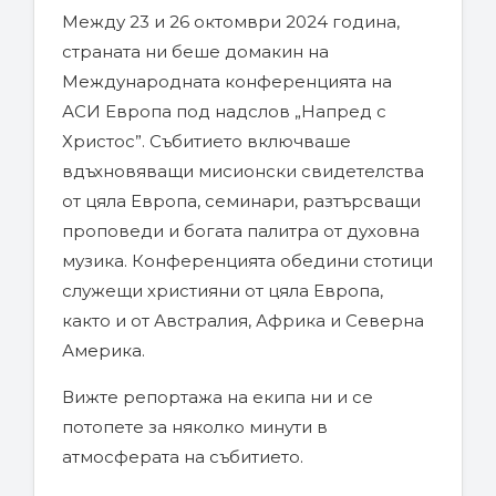
Между 23 и 26 октомври 2024 година,
страната ни беше домакин на
Международната конференцията на
АСИ Европа под надслов „Напред с
Христос”. Събитието включваше
вдъхновяващи мисионски свидетелства
от цяла Европа, семинари, разтърсващи
проповеди и богата палитра от духовна
музика. Конференцията обедини стотици
служещи християни от цяла Европа,
както и от Австралия, Африка и Северна
Америка.
Вижте репортажа на екипа ни и се
потопете за няколко минути в
атмосферата на събитието.