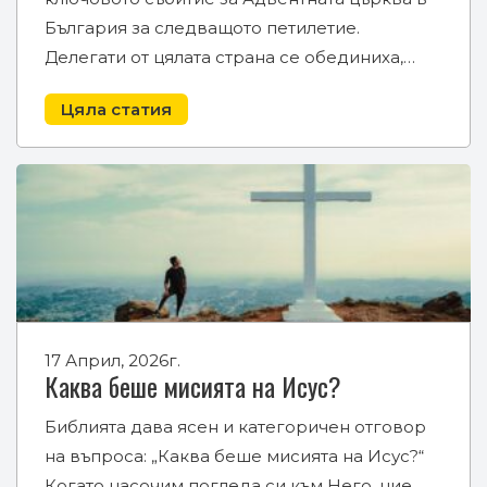
България за следващото петилетие.
Делегати от цялата страна се обединиха,…
Цяла статия
17 Април, 2026г.
Каква беше мисията на Исус?
Библията дава ясен и категоричен отговор
на въпроса: „Каква беше мисията на Исус?“
Когато насочим погледа си към Него, ние