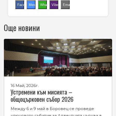
Facebook
Messenger
WhatsApp
Viber
Email
Още новини
16 Май, 2026г.
Устремени към мисията –
общоцърковен събор 2026
Между 6 и 9 май в Боровец се проведе
ключовото събитие за Адвентната църква в