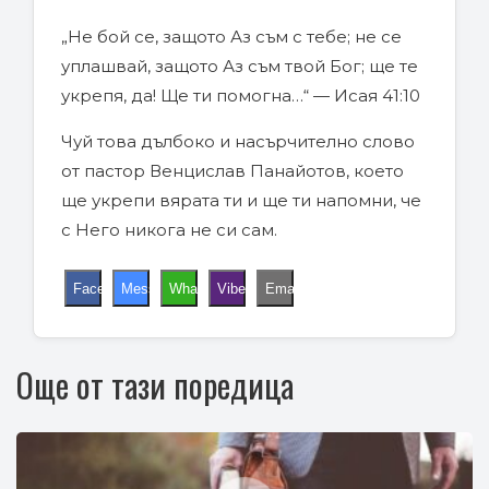
„Не бой се, защото Аз съм с тебе; не се
уплашвай, защото Аз съм твой Бог; ще те
укрепя, да! Ще ти помогна…“ — Исая 41:10
Чуй това дълбоко и насърчително слово
от пастор Венцислав Панайотов, което
ще укрепи вярата ти и ще ти напомни, че
с Него никога не си сам.
Facebook
Messenger
WhatsApp
Viber
Email
Още от тази поредица