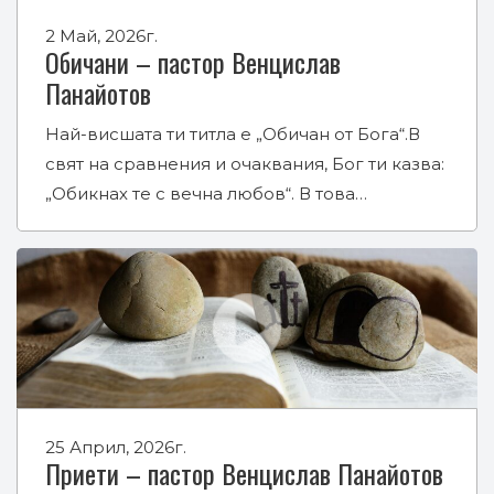
2 Май, 2026г.
Обичани – пастор Венцислав
Панайотов
Най-висшата ти титла е „Обичан от Бога“.В
свят на сравнения и очаквания, Бог ти казва:
„Обикнах те с вечна любов“. В това…
25 Април, 2026г.
Приети – пастор Венцислав Панайотов