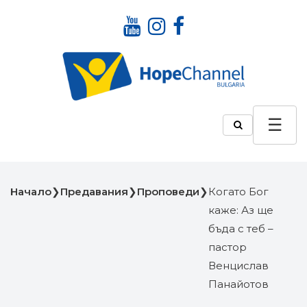
Начало
❯
Предавания
❯
Проповеди
❯
Когато Бог
каже: Аз ще
бъда с теб –
пастор
Венцислав
Панайотов