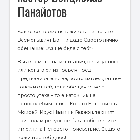
Панайотов
Какво се променя в живота ти, когато
Всемогъщият Бог ти даде Своето лично
обещание: „Аз ще бъда с теб“?
Във времена на изпитания, несигурност
или когато си изправен пред
предизвикателства, които изглеждат по-
големи от теб, това обещание не е
просто утеха – то е източник на
непоколебима сила. Когато Бог призова
Моисей, Исус Навин и Гедеон, техният
най-голям ресурс не бяха собствените
им сили, а Неговото присъствие. Същото
важи и за теб днес!