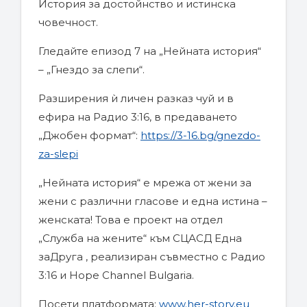
История за достойнство и истинска
човечност.
Гледайте епизод 7 на „Нейната история“
– „Гнездо за слепи“.
Разширения ѝ личен разказ чуй и в
ефира на Радио 3:16, в предаването
„Джобен формат“:
https://3-16.bg/gnezdo-
za-slepi
„Нейната история“ е мрежа от жени за
жени с различни гласове и една истина –
женската! Това e проект на отдел
„Служба на жените“ към СЦАСД Една
заДруга , реализиран съвместно с Радио
3:16 и Hope Channel Bulgaria.
Посети платформата:
www.her-story.eu