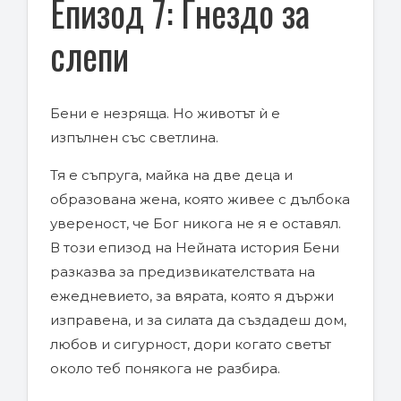
Епизод 7: Гнездо за
слепи
Бени е незряща. Но животът ѝ е
изпълнен със светлина.
Тя е съпруга, майка на две деца и
образована жена, която живее с дълбока
увереност, че Бог никога не я е оставял.
В този епизод на Нейната история Бени
разказва за предизвикателствата на
ежедневието, за вярата, която я държи
изправена, и за силата да създадеш дом,
любов и сигурност, дори когато светът
около теб понякога не разбира.