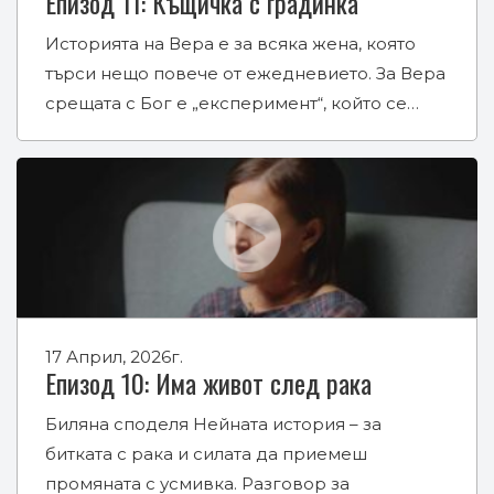
Eпизод 11: Къщичка с градинка
Историята на Вера е за всяка жена, която
търси нещо повече от ежедневието. За Вера
срещата с Бог е „експеримент“, който се…
17 Април, 2026г.
Епизод 10: Има живот след рака
Биляна споделя Нейната история – за
битката с рака и силата да приемеш
промяната с усмивка. Разговор за