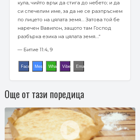
кула, чийто връх да стига до небето; и да
си спечелим име, за да не се разпръснем
по лицето на цялата земя… Затова той бе
наречен Вавилон, защото там Господ
разбърка езика на цялата земя…“
— Битие 11:4, 9
Facebook
Messenger
WhatsApp
Viber
Email
Още от тази поредица