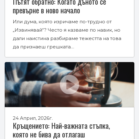
Пътят обратно: Когато дъното се
превърне в ново начало
Или дума, която изричаме по-трудно от
„Извинявай“? Често я казваме по навик, но
дали наистина разбираме тежестта на това
да признаеш грешката…
24 Април, 2026г.
Кръщението: Най-важната стъпка,
която не бива да отлагаш