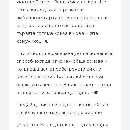
книгата Битие – Вавилонската кула. На
пръв поглед това е разказ за
амбициозен архитектурен проект, но в
същността си това е историята за
първата голяма криза в човешката
комуникация.
Единството не означава уеднаквяване, а
способност да открием обща основа и
по-висша цел от собственото си его.
Когато поставим Бога и любовта към
ближния в центъра, Вавилонските стени
в живота ни започват да падат. ✨🕊️
Гледай целия епизод сега и открий как
да общуваш с надежда и разбиране!
„И казаха: Елате, да си съградим град и