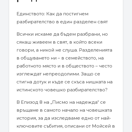
Единството: Как да постигнем
разбирателство в един разделен свят
Всички искаме да бъдем разбрани, но
сякаш живеем в свят, в който всеки
говори, а никой не слуша. Разделенията
в общуването ни – в семейството, на
работното място и в обществото – често
изглеждат непреодолими. Защо се
стигна дотук и къде се скъса нишката на
истинското човешко разбирателство?
В Епизод 8 на „Писмо на надежда“ се
връщаме в самото начало на човешката
история, за да изследваме едно от най-
ключовите събития, описани от Мойсей в