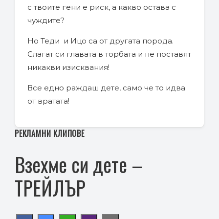
с твоите гени е риск, а какво остава с
чуждите?
Но Теди и Ицо са от другата порода.
Слагат си главата в торбата и не поставят
никакви изисквания!
Все едно раждаш дете, само че то идва
от вратата!
РЕКЛАМНИ КЛИПОВЕ
Взехме си дете –
ТРЕЙЛЪР