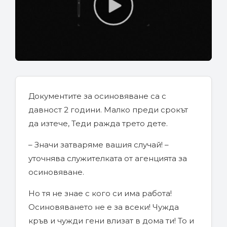
P
l
a
y
V
Документите за осиновяване са с
i
давност 2 години. Малко преди срокът
d
да изтече, Теди ражда трето дете.
e
– Значи затваряме вашия случай! –
o
уточнява служителката от агенцията за
осиновяване.
Но тя не знае с кого си има работа!
Осиновяването не е за всеки! Чужда
кръв и чужди гени влизат в дома ти! То и