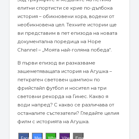
елитни спортисти се крие по-дълбока
история – обикновени хора, водени от
необикновена цел. Техните истории ще
ви представим в пет епизода на новата
документална поредица на Hope
Channel – „Моята най-голяма победа“.
В първи епизод ви разказваме
зашеметяващата история на Агушка –
петкратен световен шампион по
фрийстайл футбол и носител на три
световни рекорда на Гинес. Какво я
води напред? С какво се различава от
останалите състезатели? Гледайте целия
филм с историята на Агушка.
Facebook
Messenger
WhatsApp
Viber
Email