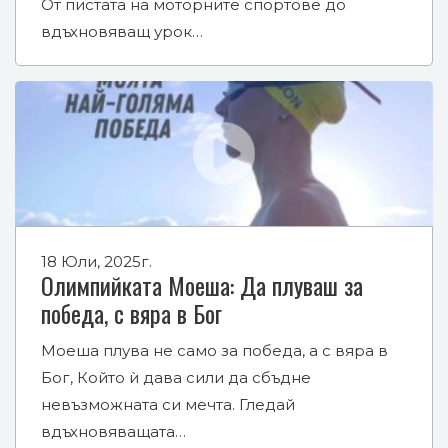
От пистата на моторните спортове до
вдъхновяващ урок…
18 Юли, 2025г.
Олимпийката Моеша: Да плуваш за
победа, с вяра в Бог
Моеша плува не само за победа, а с вяра в
Бог, Който ѝ дава сили да сбъдне
невъзможната си мечта. Гледай
вдъхновяващата…