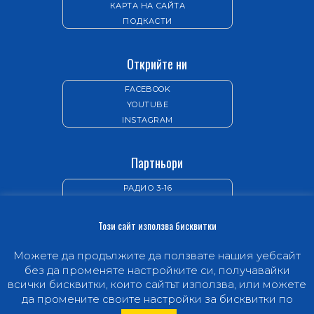
КАРТА НА САЙТА
ПОДКАСТИ
Открийте ни
FACEBOOK
YOUTUBE
INSTAGRAM
Партньори
РАДИО 3-16
ИЗДАТЕЛСТВО „НОВ ЖИВОТ“
Този сайт използва бисквитки
Можете да продължите да ползвате нашия уебсайт
без да променяте настройките си, получавайки
всички бисквитки, които сайтът използва, или можете
© 1997-2026 Hope Channel Bulgaria -
Телевизията,
да промените своите настройки за бисквитки по
.
която ще промени живота ви