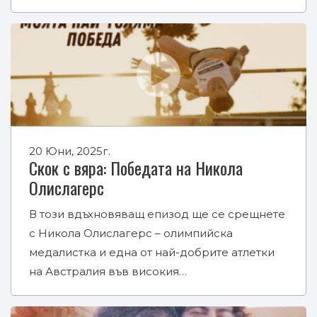
20 Юни, 2025г.
Скок с вяра: Победата на Никола
Олислагерс
В този вдъхновяващ епизод ще се срещнете
с Никола Олислагерс – олимпийска
медалистка и една от най-добрите атлетки
на Австралия във високия…