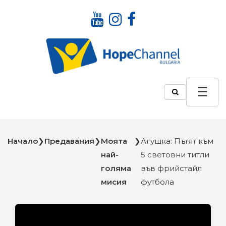
Начало
❯
Предавания
❯
Моята
❯
Агушка: Пътят към
най-
5 световни титли
голяма
във фрийстайл
мисия
футбола